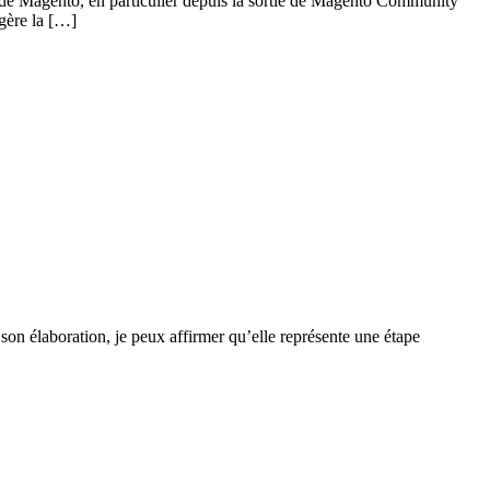
on de Magento, en particulier depuis la sortie de Magento Community
 gère la […]
son élaboration, je peux affirmer qu’elle représente une étape