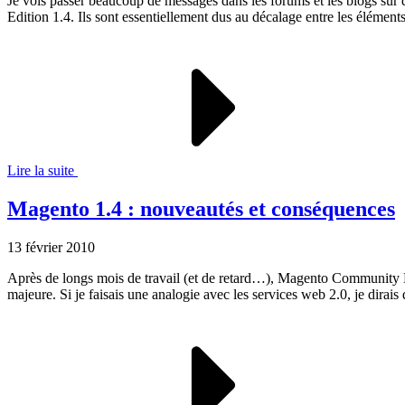
Je vois passer beaucoup de messages dans les forums et les blogs sur 
Edition 1.4. Ils sont essentiellement dus au décalage entre les élémen
Lire la suite
Magento 1.4 : nouveautés et conséquences
13 février 2010
Après de longs mois de travail (et de retard…), Magento Community Edit
majeure. Si je faisais une analogie avec les services web 2.0, je dirai