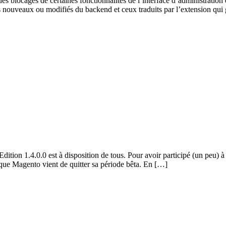
des blocages de certaines fonctionnalités de l’interface d’administrati
ts nouveaux ou modifiés du backend et ceux traduits par l’extension qui
ion 1.4.0.0 est à disposition de tous. Pour avoir participé (un peu) à 
s que Magento vient de quitter sa période bêta. En […]