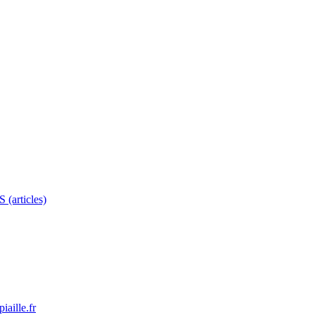
 (articles)
aille.fr