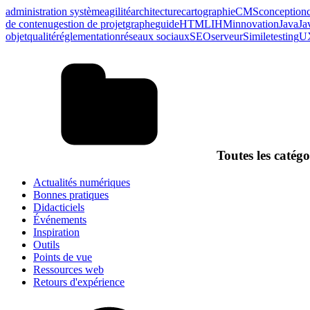
administration système
agilité
architecture
cartographie
CMS
conception
de contenu
gestion de projet
graphe
guide
HTML
IHM
innovation
Java
Ja
objet
qualité
réglementation
réseaux sociaux
SEO
serveur
Simile
testing
U
Toutes les catégo
Actualités numériques
Bonnes pratiques
Didacticiels
Événements
Inspiration
Outils
Points de vue
Ressources web
Retours d'expérience