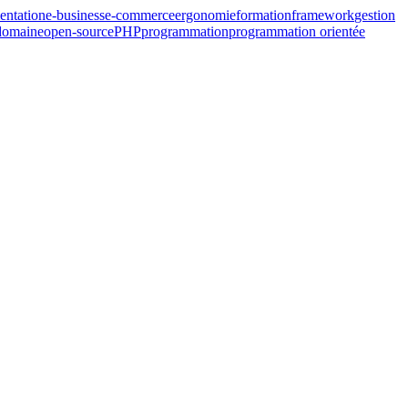
ntation
e-business
e-commerce
ergonomie
formation
framework
gestion
domaine
open-source
PHP
programmation
programmation orientée