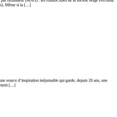
e par ordinateur (MAO) : les AudioCubes de la société belge Percussa.
rs). Même si la […]
 une source d’inspiration inépuisable qui garde, depuis 20 ans, une
rement […]