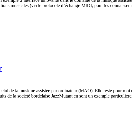
on exemple d’interface innovante dans le domaine de la musique assisté
cations musicales (via le protocole d’échange MIDI, pour les connaisseu
r
en celui de la musique assistée par ordinateur (MAO). Elle reste pour moi
uits de la société bordelaise JazzMutant en sont un exemple particuliè