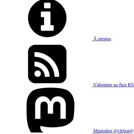
À propos
S'abonner au flux RSS
Mastodon @clebot@pi