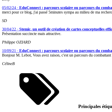
05/02/24
·
EduConnect : parcours scolaire ou parcours du comba
merci pour ce blog, j'ai passé 5minutes sympa au milieu de ma recher
SD
30/04/22
·
Stemic, un outil de création de cartes conceptuelles eff
Présentation succincte mais attractive.
Philippe OZIARD
10/09/21
·
EduConnect : parcours scolaire ou parcours du comba
Bonjour M. Lebot, Vous avez raison, c'est un parcours du combattant !
CélineB
Principales étiqu