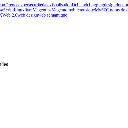
conférence
cybersécurité
datavisualisation
Debian
debugging
design
docume
vaScript
Linux
livre
Magentips
Magento
mobile
musique
MySQL
noms de 
X
Web 2.0
web design
web sémantique
ries