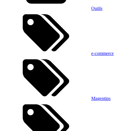
Outils
e-commerce
Magentips