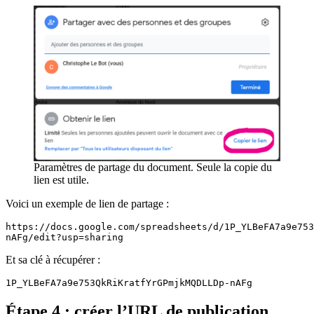
Paramètres de partage du document. Seule la copie du
lien est utile.
Voici un exemple de lien de partage :
https://docs.google.com/spreadsheets/d/1P_YLBeFA7a9e753
nAFg/edit?usp=sharing
Et sa clé à récupérer :
1P_YLBeFA7a9e753QkRiKratfYrGPmjkMQDLLDp-nAFg
Étape 4 : créer l’URL de publication