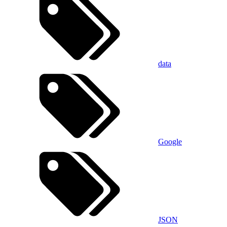
data
Google
JSON