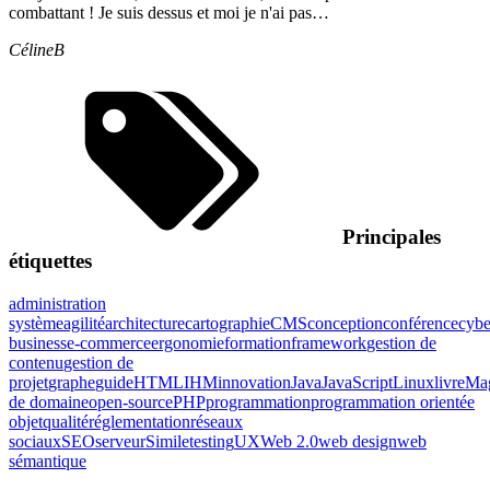
combattant ! Je suis dessus et moi je n'ai pas…
CélineB
Principales
étiquettes
administration
système
agilité
architecture
cartographie
CMS
conception
conférence
cybe
business
e-commerce
ergonomie
formation
framework
gestion de
contenu
gestion de
projet
graphe
guide
HTML
IHM
innovation
Java
JavaScript
Linux
livre
Mag
de domaine
open-source
PHP
programmation
programmation orientée
objet
qualité
réglementation
réseaux
sociaux
SEO
serveur
Simile
testing
UX
Web 2.0
web design
web
sémantique