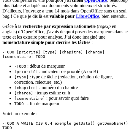
vous comprendrez vite pourquoi
j’ai choisi
OpenOffice
, beaucoup
plus fiable et adapté aux documents volumineux et structurés.
D’ailleurs, l’ouvrage a tenu 14 mois dans OpenOffice sans un seul
bug ! Ce que je dis là est
valable pour
LibreOffice
, bien entendu.
Grâce à la
recherche par expression rationnelle
(
regexp
en
anglais) d’OpenOffice, j’avais de quoi poser des marqueurs dans le
texte et les extraire pour analyse. J’ai donc imaginé une
nomenclature simple pour décrire les tâches
:
-TODO [priorité] [type] [chapitre] [charge] 
[commentaire] TODO-
: début de marqueur
-TODO
: indicateur de priorité (A ou B)
[priorité]
: type de tâche (rédaction, création de figure,
[type]
correction, relecture, etc.)
: numéro du chapitre
[chapitre]
: temps estimé en h
[charge]
: pour savoir quoi faire
[commentaire]
: fin de marqueur
TODO-
Voici un exemple :
-TODO A WRITE C19 0,4 exemple getData() getDemoName() 
TODO-