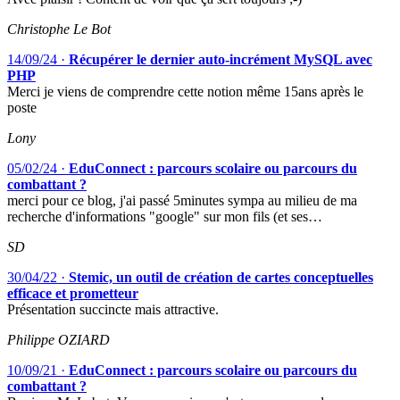
Christophe Le Bot
14/09/24
·
Récupérer le dernier auto-incrément MySQL avec
PHP
Merci je viens de comprendre cette notion même 15ans après le
poste
Lony
05/02/24
·
EduConnect : parcours scolaire ou parcours du
combattant ?
merci pour ce blog, j'ai passé 5minutes sympa au milieu de ma
recherche d'informations "google" sur mon fils (et ses…
SD
30/04/22
·
Stemic, un outil de création de cartes conceptuelles
efficace et prometteur
Présentation succincte mais attractive.
Philippe OZIARD
10/09/21
·
EduConnect : parcours scolaire ou parcours du
combattant ?