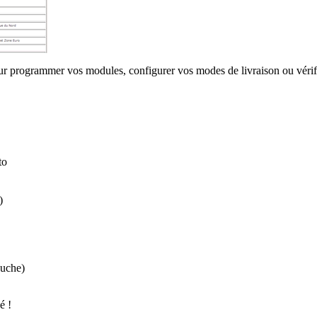
r programmer vos modules, configurer vos modes de livraison ou vérifi
to
)
auche)
é !