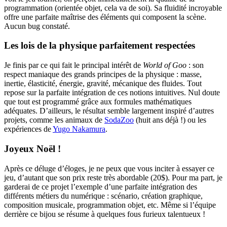
programmation (orientée objet, cela va de soi). Sa fluidité incroyable
offre une parfaite maîtrise des éléments qui composent la scène.
Aucun bug constaté.
Les lois de la physique parfaitement respectées
Je finis par ce qui fait le principal intérêt de
World of Goo
: son
respect maniaque des grands principes de la physique : masse,
inertie, élasticité, énergie, gravité, mécanique des fluides. Tout
repose sur la parfaite intégration de ces notions intuitives. Nul doute
que tout est programmé grâce aux formules mathématiques
adéquates. D’ailleurs, le résultat semble largement inspiré d’autres
projets, comme les animaux de
SodaZoo
(huit ans déjà !) ou les
expériences de
Yugo Nakamura
.
Joyeux Noël !
Après ce déluge d’éloges, je ne peux que vous inciter à essayer ce
jeu, d’autant que son prix reste très abordable (20$). Pour ma part, je
garderai de ce projet l’exemple d’une parfaite intégration des
différents métiers du numérique : scénario, création graphique,
composition musicale, programmation objet, etc. Même si l’équipe
derrière ce bijou se résume à quelques fous furieux talentueux !