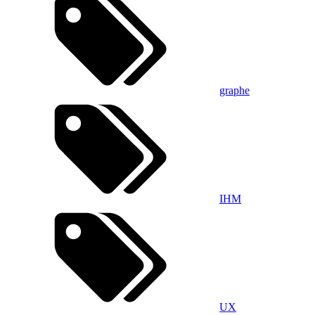
graphe
IHM
UX