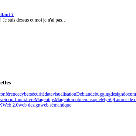
ttant ?
 Je suis dessus et moi je n'ai pas…
ettes
conférence
cybersécurité
datavisualisation
Debian
debugging
design
docume
vaScript
Linux
livre
Magentips
Magento
mobile
musique
MySQL
noms de 
X
Web 2.0
web design
web sémantique