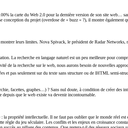
100% la carte du Web 2.0 pour la dernière version de son site web… san
ise conception du projet (overdose de « buzz » ?), il montre également q
à montrer leurs limites. Nova Spivack, le président de Radar Networks, 
tion. La recherche en langage naturel est un peu meilleure pour comprend
ivité de la recherche sur le web, nous aurons besoin de nouvelles approch
es et pas seulement sur du texte sans structure ou de lHTML semi-structu
rarchie, facettes, graphes…) ? Sans nul doute, à condition de créer des i
 depuis que le web existe va devenir incontournable.
: la propriété intellectuelle. Il ne faut pas oublier que le monde réel es
ette règle du jeu séculaire. Les conflits et les enjeux en croissance con
 succès au pillage des contenus. Que restera-t-il des réseaux sociaux un