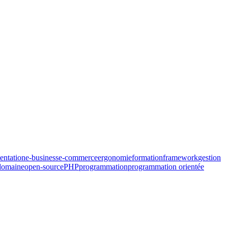
ntation
e-business
e-commerce
ergonomie
formation
framework
gestion
domaine
open-source
PHP
programmation
programmation orientée