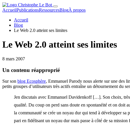
Accueil
Publications
Ressources
Blog
À propos
Accueil
Blog
Le Web 2.0 atteint ses limites
Le Web 2.0 atteint ses limites
8 mars 2007
Un contenu réapproprié
Sur son
blog Ecosphère
, Emmanuel Parody nous alerte sur une des li
petits groupes d’utilisateurs très actifs entraîne un détournement du se
Jen discutais avec Emmanuel Davidenkoff […]. Son choix, très m
qualité. Du coup on perd sans doute en spontanéité et on doit auss
la communauté se crée un noyau dur qui tend à développer sa pro
pari en fidélisant un noyau dur mais passe à côté de sa mission fé