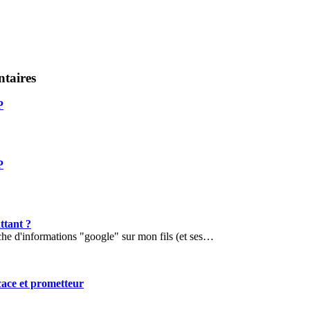
taires
P
P
ttant ?
che d'informations "google" sur mon fils (et ses…
icace et prometteur