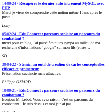
14/09/24
·
Récupérer le dernier auto-incrément MySQL avec
PHP
Merci je viens de comprendre cette notion même 15ans après le
poste
Lony
05/02/24
·
EduConnect : parcours scolaire ou parcours du
combattant ?
merci pour ce blog, j'ai passé 5minutes sympa au milieu de ma
recherche d'informations "google" sur mon fils (et ses…
SD
30/04/22
·
Stemic, un outil de création de cartes conceptuelles
efficace et prometteur
Présentation succincte mais attractive.
Philippe OZIARD
10/09/21
·
EduConnect : parcours scolaire ou parcours du
combattant ?
Bonjour M. Lebot, Vous avez raison, c'est un parcours du
combattant ! Je suis dessus et moi je n'ai pas…